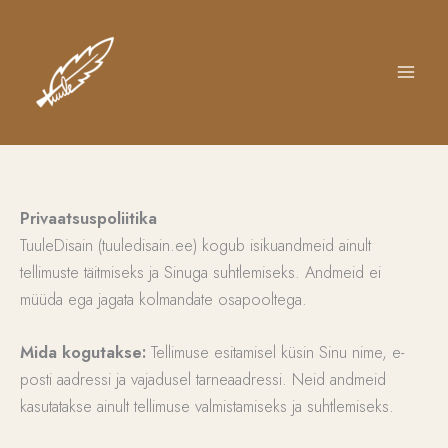
Skip
to
content
Privaatsuspoliitika
TuuleDisain (tuuledisain.ee) kogub isikuandmeid ainult
tellimuste täitmiseks ja Sinuga suhtlemiseks. Andmeid ei
müüda ega jagata kolmandate osapooltega.
Mida kogutakse:
Tellimuse esitamisel küsin Sinu nime, e-
posti aadressi ja vajadusel tarneaadressi. Neid andmeid
kasutatakse ainult tellimuse valmistamiseks ja suhtlemiseks.