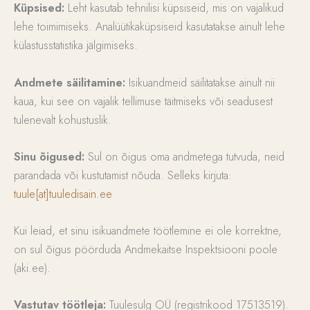
Küpsised:
Leht kasutab tehnilisi küpsiseid, mis on vajalikud
lehe toimimiseks. Analüütikaküpsiseid kasutatakse ainult lehe
külastusstatistika jälgimiseks.
Andmete säilitamine:
Isikuandmeid säilitatakse ainult nii
kaua, kui see on vajalik tellimuse täitmiseks või seadusest
tulenevalt kohustuslik.
Sinu õigused:
Sul on õigus oma andmetega tutvuda, neid
parandada või kustutamist nõuda. Selleks kirjuta:
tuule[at]tuuledisain.ee
Kui leiad, et sinu isikuandmete töötlemine ei ole korrektne,
on sul õigus pöörduda Andmekaitse Inspektsiooni poole
(aki.ee).
Vastutav töötleja:
Tuulesulg OÜ (registrikood 17513519).