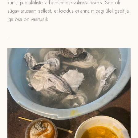
kunsti ja praktiliste tarbeesemete valmistamiseks. See oli
sügav arusaam sellest, et loodus ei anna midagi üleliigselt ja
iga osa on väärtuslik.
.