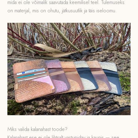
mida ei ole võimalik saavutada keemilisel teel. Tulemuseks
on materjal, mis on ohutu, jätkusuutlik ja täis iseloomu.
Miks valida kalanahast toode?
Kalanahast ese ei ole lihtsalt vastupidav ja kaunis — see