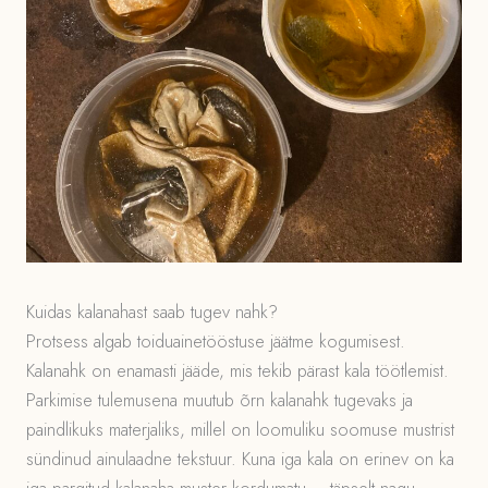
Kuidas kalanahast saab tugev nahk?
Protsess algab toiduainetööstuse jäätme kogumisest.
Kalanahk on enamasti jääde, mis tekib pärast kala töötlemist.
Parkimise tulemusena muutub õrn kalanahk tugevaks ja
paindlikuks materjaliks, millel on loomuliku soomuse mustrist
sündinud ainulaadne tekstuur. Kuna iga kala on erinev on ka
iga pargitud kalanaha muster kordumatu – täpselt nagu