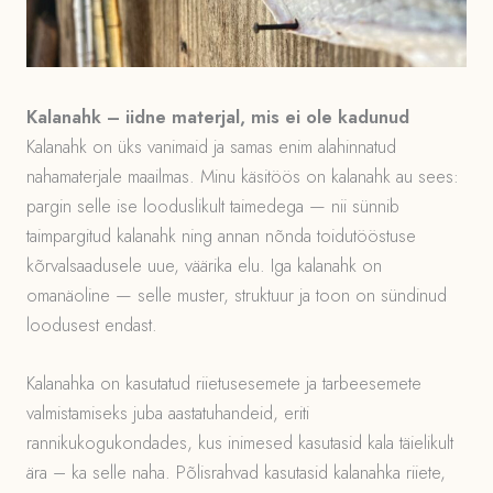
Kalanahk – iidne materjal, mis ei ole kadunud
Kalanahk on üks vanimaid ja samas enim alahinnatud
nahamaterjale maailmas. Minu käsitöös on kalanahk au sees:
pargin selle ise looduslikult taimedega — nii sünnib
taimpargitud kalanahk ning annan nõnda toidutööstuse
kõrvalsaadusele uue, väärika elu. Iga kalanahk on
omanäoline — selle muster, struktuur ja toon on sündinud
loodusest endast.
Kalanahka on kasutatud riietusesemete ja tarbeesemete
valmistamiseks juba aastatuhandeid, eriti
rannikukogukondades, kus inimesed kasutasid kala täielikult
ära – ka selle naha. Põlisrahvad kasutasid kalanahka riiete,