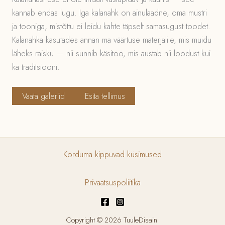
kannab endas lugu. Iga kalanahk on ainulaadne, oma mustri
ja tooniga, mistõttu ei leidu kahte täpselt samasugust toodet.
Kalanahka kasutades annan ma väärtuse materjalile, mis muidu
läheks raisku — nii sünnib käsitöö, mis austab nii loodust kui
ka traditsiooni.
Vaata galeriid
Esita tellimus
Korduma kippuvad küsimused
Privaatsuspoliitika
Copyright © 2026 TuuleDisain